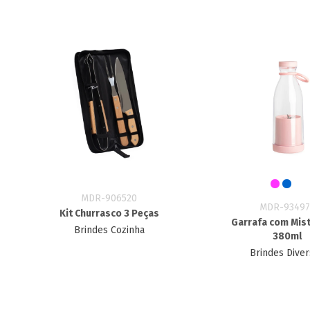
MDR-906520
MDR-93497
Kit Churrasco 3 Peças
Garrafa com Mis
Brindes Cozinha
380ml
Brindes Dive