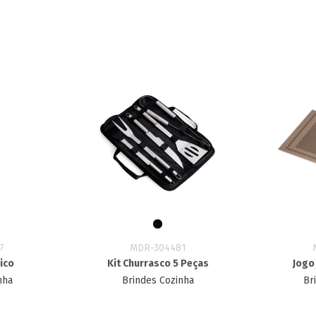
7
MDR-304481
ico
Kit Churrasco 5 Peças
Jogo
nha
Brindes Cozinha
Br