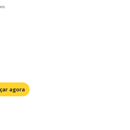
vo.
çar agora