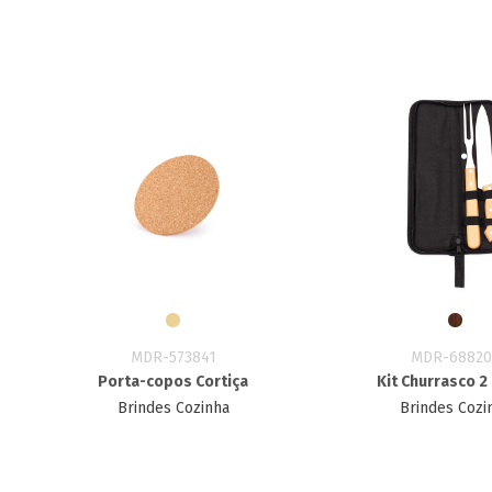
MDR-573841
MDR-68820
Porta-copos Cortiça
Kit Churrasco 2
Brindes Cozinha
Brindes Cozi