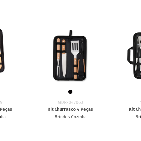
9
MDR-047063
 Peças
Kit Churrasco 4 Peças
Kit C
nha
Brindes Cozinha
Br