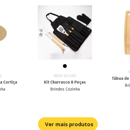
6
MDR-267482
Tábua de
a Cortiça
Kit Churrasco 8 Peças
Br
nha
Brindes Cozinha
Ver mais produtos