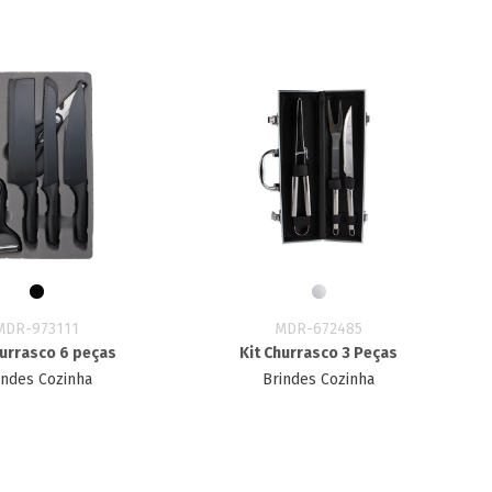
MDR-973111
MDR-672485
hurrasco 6 peças
Kit Churrasco 3 Peças
indes Cozinha
Brindes Cozinha