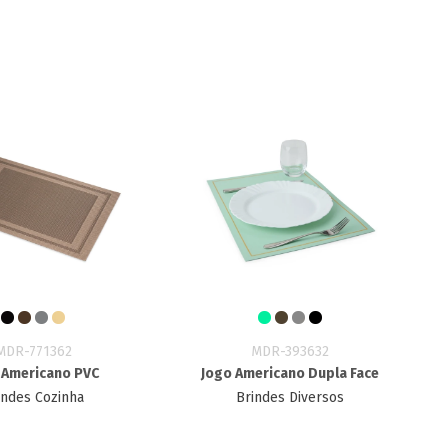
MDR-771362
MDR-393632
 Americano PVC
Jogo Americano Dupla Face
indes Cozinha
Brindes Diversos