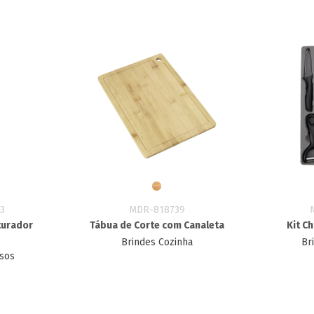
3
MDR-818739
turador
Tábua de Corte com Canaleta
Kit C
Brindes Cozinha
Br
rsos