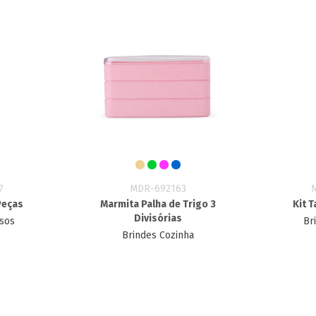
7
MDR-692163
 Peças
Marmita Palha de Trigo 3
Kit T
Divisórias
rsos
Br
Brindes Cozinha