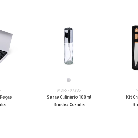
7
MDR-707285
 Peças
Spray Culinário 100ml
Kit C
nha
Brindes Cozinha
Br