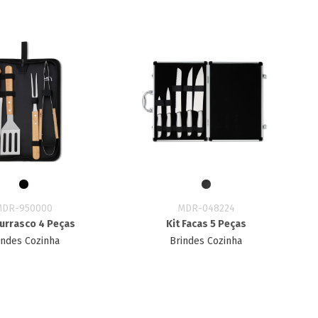
MDR-950000
MDR-048224
hurrasco 4 Peças
Kit Facas 5 Peças
indes Cozinha
Brindes Cozinha