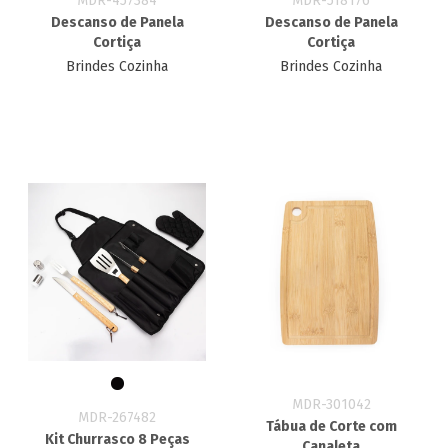
MDR-457384
MDR-518176
Descanso de Panela
Descanso de Panela
Cortiça
Cortiça
Brindes Cozinha
Brindes Cozinha
MDR-301042
MDR-267482
Tábua de Corte com
Kit Churrasco 8 Peças
Canaleta