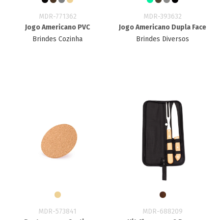
MDR-771362
MDR-393632
Jogo Americano PVC
Jogo Americano Dupla Face
Brindes Cozinha
Brindes Diversos
MDR-573841
MDR-688209