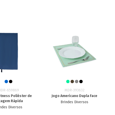
MDR-659869
MDR-393632
itness Poliéster de
Jogo Americano Dupla Face
cagem Rápida
Brindes Diversos
ndes Diversos