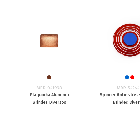
MDR-041998
MDR-54244
Plaquinha Alumínio
Spinner Antiestres
Brindes Diversos
Brindes Dive