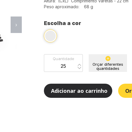
Altura: (CxL) Comprimento Varetas - 22 cm
Peso aproximado: 68 g
Escolha a cor
›
Quantidade
Orçar diferentes
quantidades
Adicionar ao carrinho
Or