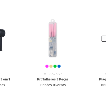
3
MDR-527777
 3 em 1
Kit Talheres 3 Peças
Plaq
rsos
Brindes Diversos
Bri