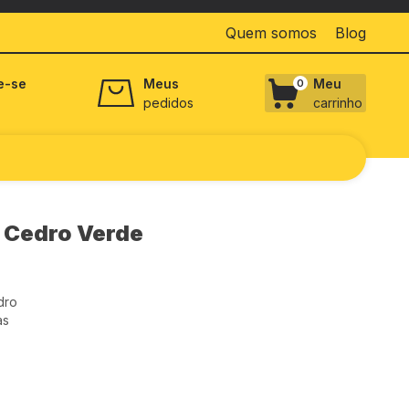
Quem somos
Blog
e-se
Meus
Meu
0
pedidos
carrinho
 Cedro Verde
dro
as