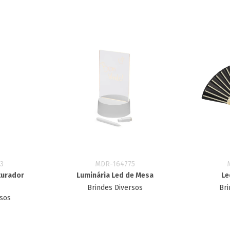
3
MDR-164775
turador
Luminária Led de Mesa
Le
Brindes Diversos
Bri
rsos