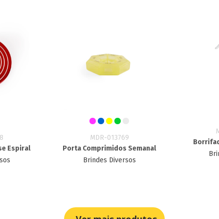
8
MDR-013769
Borrifa
se Espiral
Porta Comprimidos Semanal
Bri
rsos
Brindes Diversos
Ver mais produtos