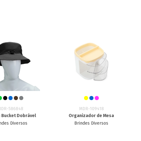
MDR-586848
MDR-109418
 Bucket Dobrável
Organizador de Mesa
ndes Diversos
Brindes Diversos