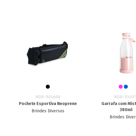
MDR-904668
MDR-93497
Pochete Esportiva Neoprene
Garrafa com Mis
380ml
Brindes Diversos
Brindes Dive