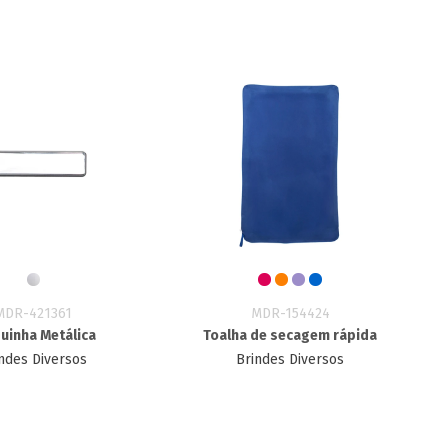
MDR-421361
MDR-154424
uinha Metálica
Toalha de secagem rápida
ndes Diversos
Brindes Diversos