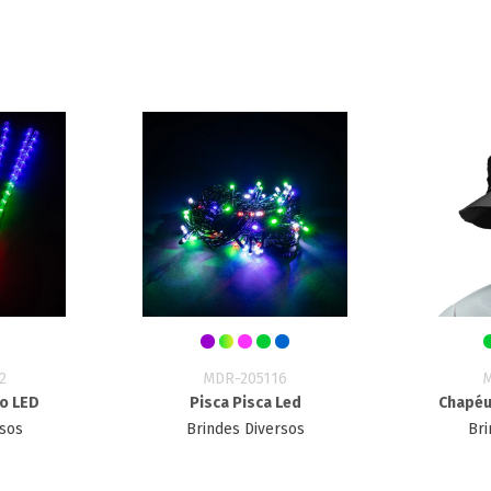
2
MDR-205116
bo LED
Pisca Pisca Led
Chapéu
rsos
Brindes Diversos
Bri