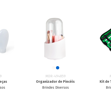
9
MDR-494859
Peças
Organizador de Pincéis
Kit de
rsos
Brindes Diversos
Bri