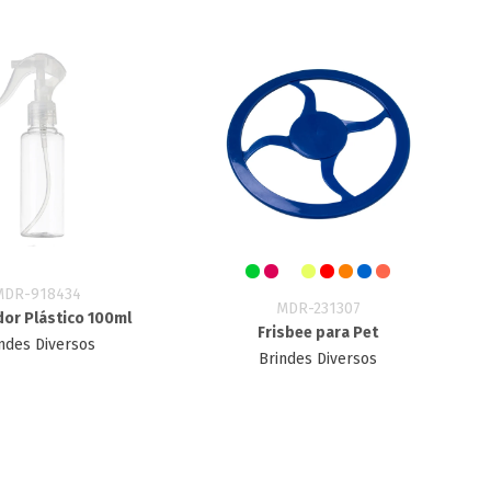
MDR-918434
MDR-231307
dor Plástico 100ml
Frisbee para Pet
ndes Diversos
Brindes Diversos