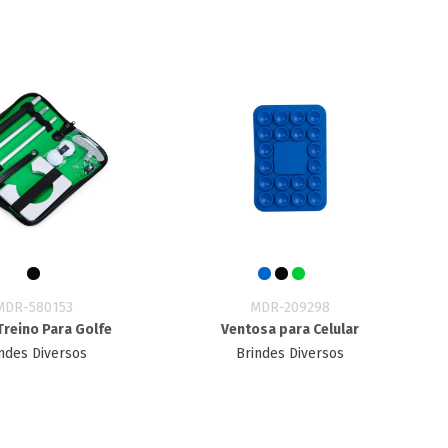
MDR-580153
MDR-209298
 Treino Para Golfe
Ventosa para Celular
ndes Diversos
Brindes Diversos