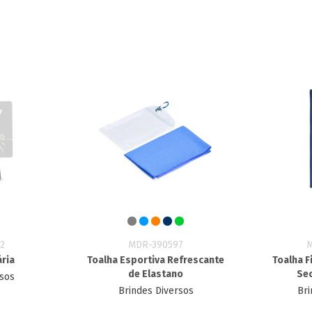
2
MDR-390597
ria
Toalha Esportiva Refrescante
Toalha F
de Elastano
Se
rsos
Brindes Diversos
Bri