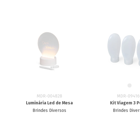
MDR-004828
MDR-09416
Luminária Led de Mesa
Kit Viagem 3 
Brindes Diversos
Brindes Dive