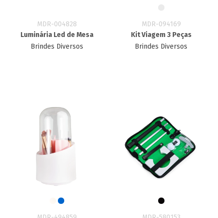
MDR-004828
MDR-094169
Luminária Led de Mesa
Kit Viagem 3 Peças
Brindes Diversos
Brindes Diversos
MDR-494859
MDR-580153