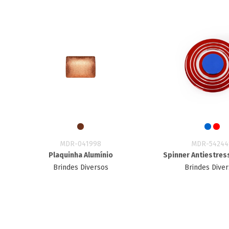
MDR-041998
MDR-54244
Plaquinha Alumínio
Spinner Antiestres
Brindes Diversos
Brindes Dive