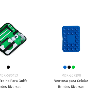
MDR-580153
MDR-209298
 Treino Para Golfe
Ventosa para Celular
ndes Diversos
Brindes Diversos