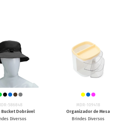
MDR-586848
MDR-109418
 Bucket Dobrável
Organizador de Mesa
ndes Diversos
Brindes Diversos