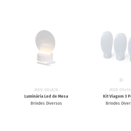
MDR-004828
MDR-09416
Luminária Led de Mesa
Kit Viagem 3 
Brindes Diversos
Brindes Dive