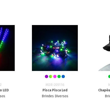
2
MDR-205116
bo LED
Pisca Pisca Led
Chapéu
rsos
Brindes Diversos
Bri