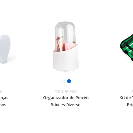
9
MDR-494859
Peças
Organizador de Pincéis
Kit de
rsos
Brindes Diversos
Bri