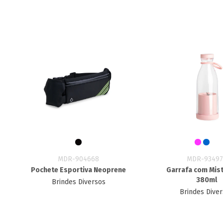
MDR-904668
MDR-93497
Pochete Esportiva Neoprene
Garrafa com Mis
380ml
Brindes Diversos
Brindes Dive