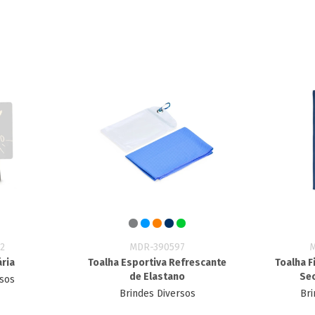
2
MDR-390597
ria
Toalha Esportiva Refrescante
Toalha F
de Elastano
Se
rsos
Brindes Diversos
Bri