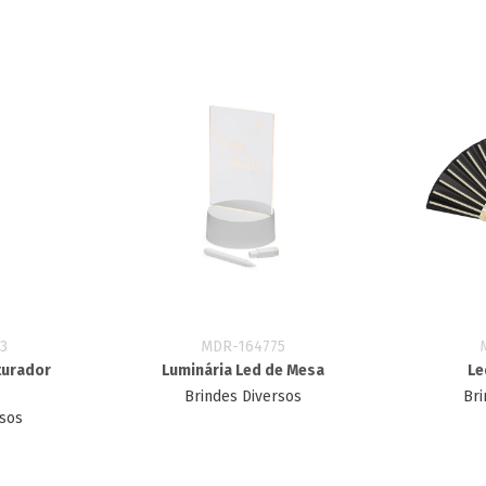
3
MDR-164775
turador
Luminária Led de Mesa
Le
Brindes Diversos
Bri
rsos