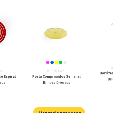
8
MDR-013769
Borrifa
se Espiral
Porta Comprimidos Semanal
Bri
rsos
Brindes Diversos
Ver mais produtos