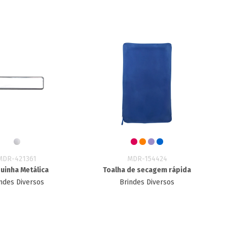
MDR-421361
MDR-154424
uinha Metálica
Toalha de secagem rápida
ndes Diversos
Brindes Diversos