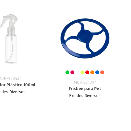
MDR-918434
MDR-231307
dor Plástico 100ml
Frisbee para Pet
ndes Diversos
Brindes Diversos