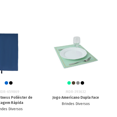
MDR-659869
MDR-393632
itness Poliéster de
Jogo Americano Dupla Face
cagem Rápida
Brindes Diversos
ndes Diversos