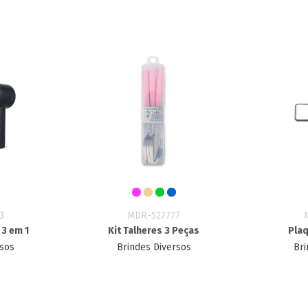
3
MDR-527777
 3 em 1
Kit Talheres 3 Peças
Plaq
rsos
Brindes Diversos
Bri