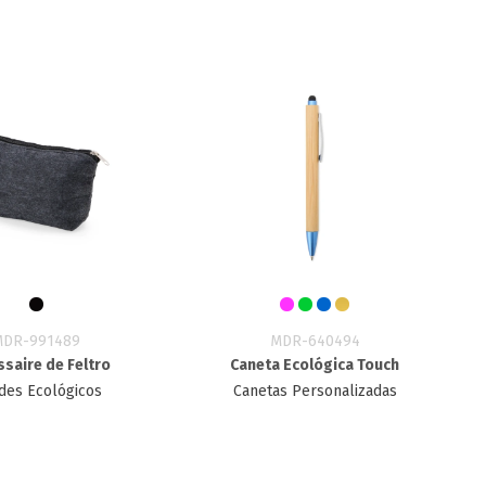
MDR-991489
MDR-640494
saire de Feltro
Caneta Ecológica Touch
des Ecológicos
Canetas Personalizadas