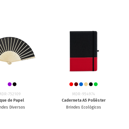
MDR-752109
MDR-954974
que de Papel
Caderneta A5 Poliéster
ndes Diversos
Brindes Ecológicos