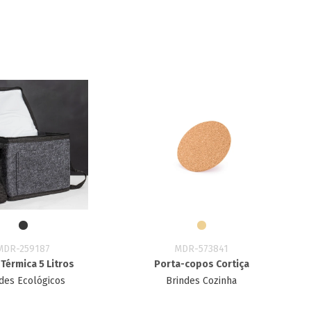
MDR-259187
MDR-573841
Térmica 5 Litros
Porta-copos Cortiça
des Ecológicos
Brindes Cozinha