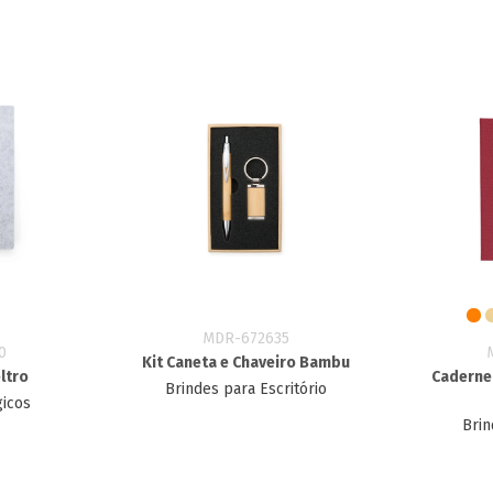
MDR-672635
0
Kit Caneta e Chaveiro Bambu
ltro
Caderne
Brindes para Escritório
gicos
Brin