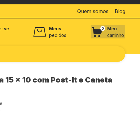
Quem somos
Blog
e-se
Meus
Meu
0
pedidos
carrinho
 15 x 10 com Post-It e Caneta
 e
t-