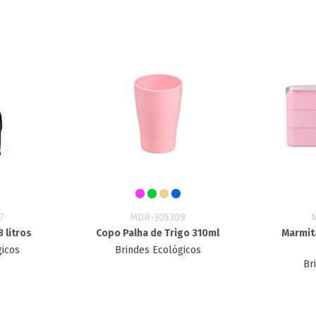
7
MDR-305309
 litros
Copo Palha de Trigo 310ml
Marmita
gicos
Brindes Ecológicos
Br