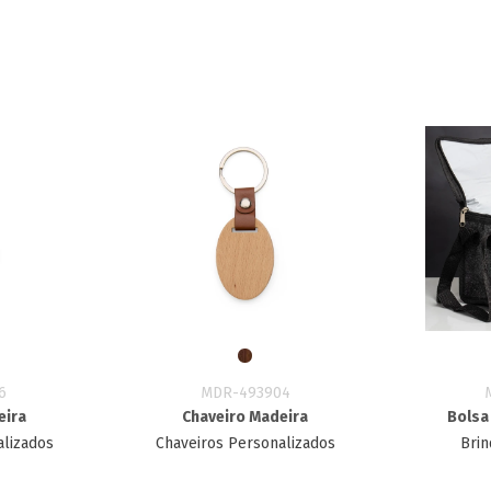
6
MDR-493904
eira
Chaveiro Madeira
Bolsa 
alizados
Chaveiros Personalizados
Brin