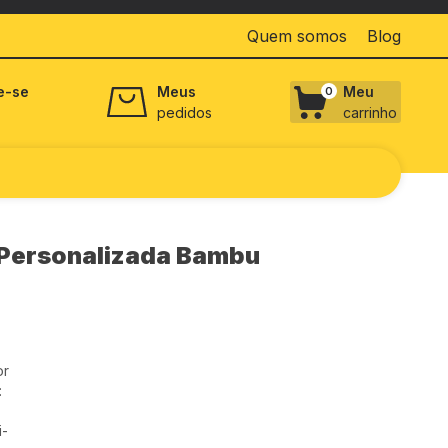
Quem somos
Blog
e-se
Meus
Meu
0
pedidos
carrinho
 Personalizada Bambu
or
:
i-