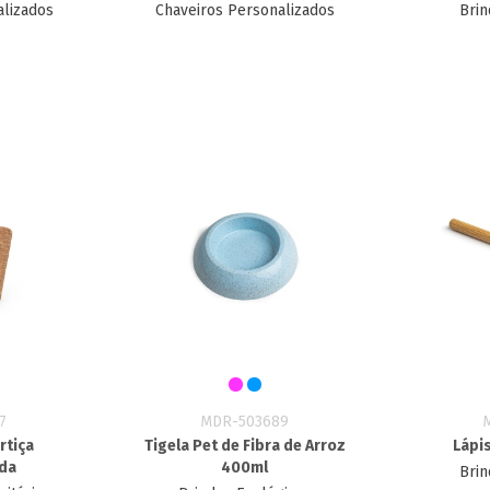
alizados
Chaveiros Personalizados
Brin
7
MDR-503689
rtiça
Tigela Pet de Fibra de Arroz
Lápis
ada
400ml
Brin