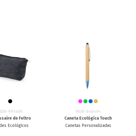
MDR-991489
MDR-640494
saire de Feltro
Caneta Ecológica Touch
des Ecológicos
Canetas Personalizadas