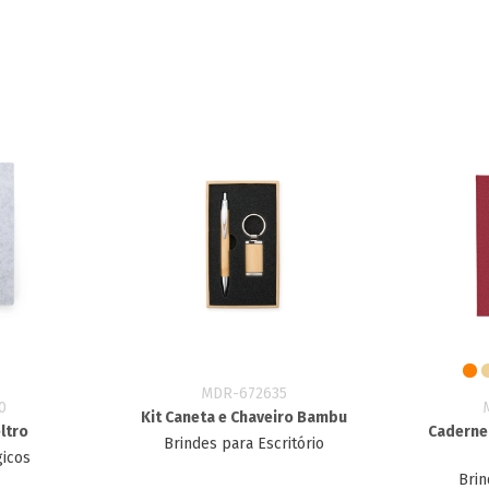
MDR-672635
0
Kit Caneta e Chaveiro Bambu
ltro
Caderne
Brindes para Escritório
gicos
Brin