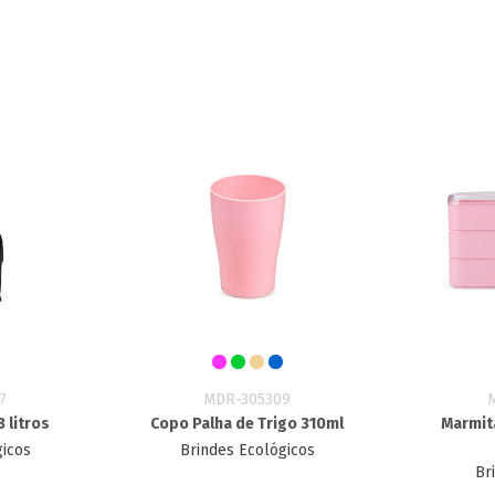
7
MDR-305309
 litros
Copo Palha de Trigo 310ml
Marmita
gicos
Brindes Ecológicos
Br