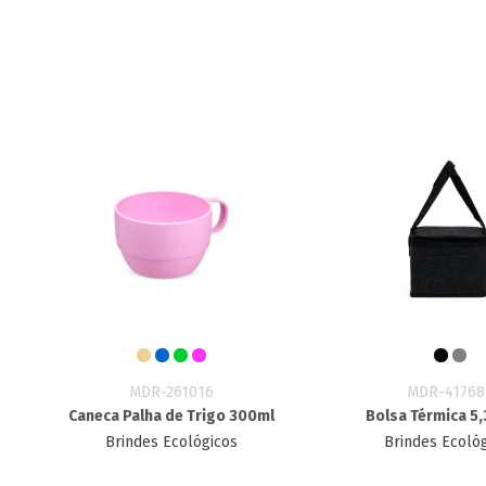
MDR-261016
MDR-41768
Caneca Palha de Trigo 300ml
Bolsa Térmica 5,3
Brindes Ecológicos
Brindes Ecoló