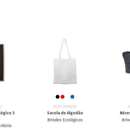
2
MDR-890836
lógico 3
Sacola de Algodão
Néces
Brindes Ecológicos
Brin
ritório