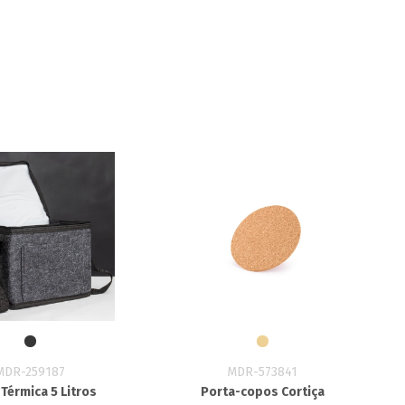
MDR-259187
MDR-573841
Térmica 5 Litros
Porta-copos Cortiça