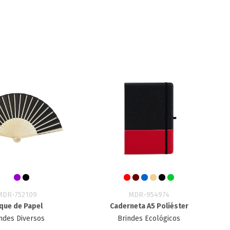
MDR-752109
MDR-954974
que de Papel
Caderneta A5 Poliéster
ndes Diversos
Brindes Ecológicos