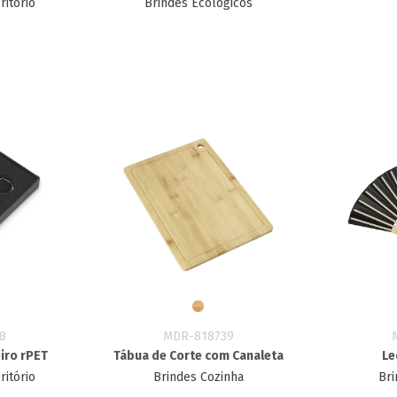
ritório
Brindes Ecológicos
8
MDR-818739
eiro rPET
Tábua de Corte com Canaleta
Le
ritório
Brindes Cozinha
Bri