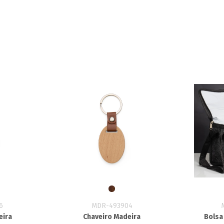
6
MDR-493904
eira
Chaveiro Madeira
Bolsa 