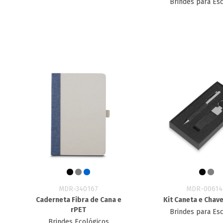
Brindes para Esc
MDR-340167
MDR-00614
Caderneta Fibra de Cana e
Kit Caneta e Chav
rPET
Brindes para Esc
Brindes Ecológicos