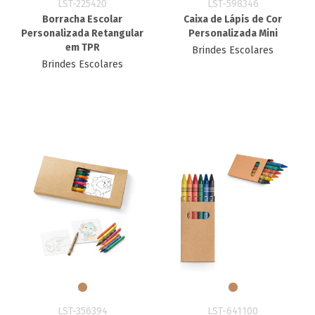
LST-225420
LST-598346
Borracha Escolar
Caixa de Lápis de Cor
Personalizada Retangular
Personalizada Mini
em TPR
Brindes Escolares
Brindes Escolares
LST-356394
LST-641100