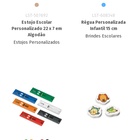
LST-507692
LST-608348
Estojo Escolar
Régua Personalizada
Personalizado 22 x 7 em
Infantil 15 cm
Algodão
Brindes Escolares
Estojos Personalizados