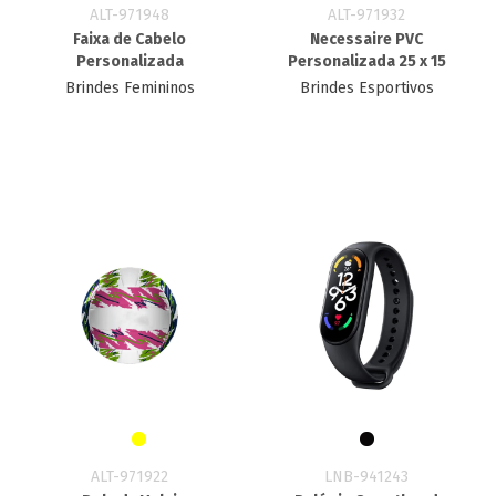
ALT-971948
ALT-971932
Faixa de Cabelo
Necessaire PVC
Personalizada
Personalizada 25 x 15
Brindes Femininos
Brindes Esportivos
ALT-971922
LNB-941243