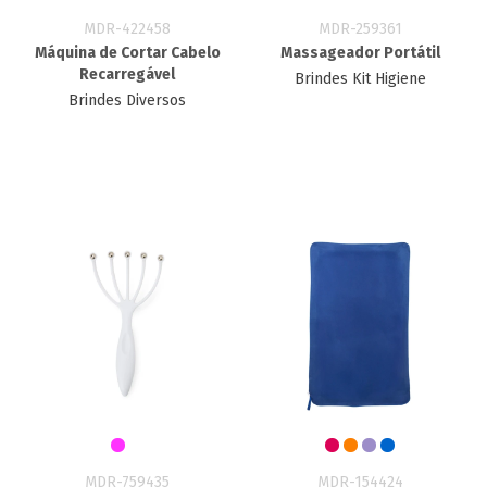
MDR-422458
MDR-259361
Máquina de Cortar Cabelo
Massageador Portátil
Recarregável
Brindes Kit Higiene
Brindes Diversos
MDR-759435
MDR-154424