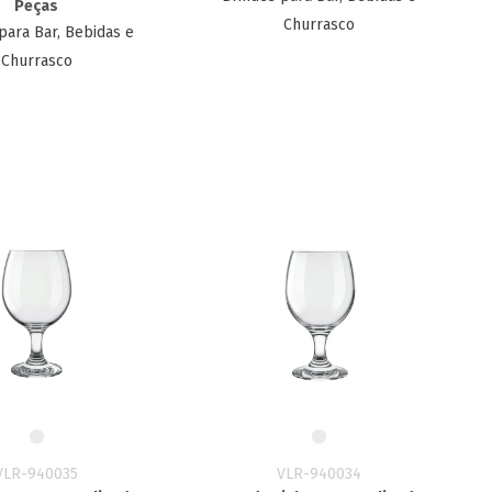
Peças
Churrasco
para Bar, Bebidas e
Churrasco
VLR-940035
VLR-940034