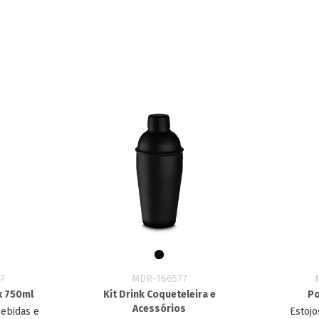
7
MDR-166577
x 750ml
Kit Drink Coqueteleira e
Po
Acessórios
Bebidas e
Estojo