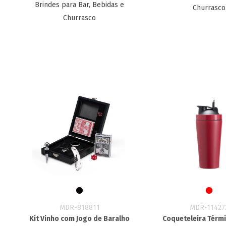
Brindes para Bar, Bebidas e
Churrasco
Churrasco
MDR-818811
MDR-11427
Kit Vinho com Jogo de Baralho
Coqueteleira Térm