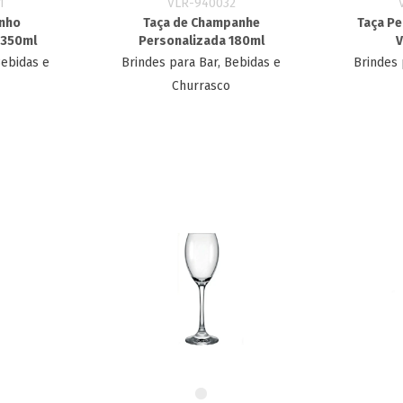
1
VLR-940032
inho
Taça de Champanhe
Taça Pe
 350ml
Personalizada​ 180ml
V
Bebidas e
Brindes para Bar, Bebidas e
Brindes 
Churrasco