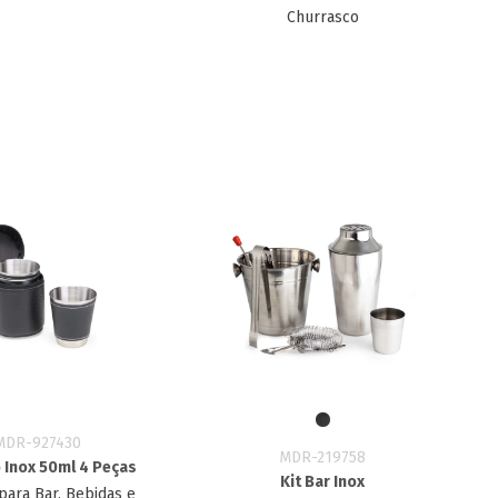
Churrasco
MDR-927430
MDR-219758
 Inox 50ml 4 Peças
Kit Bar Inox
para Bar, Bebidas e