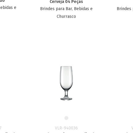
ado
Cerveja 04 Peças
Bebidas e
Brindes para Bar, Bebidas e
Brindes 
Churrasco
7
VLR-940036