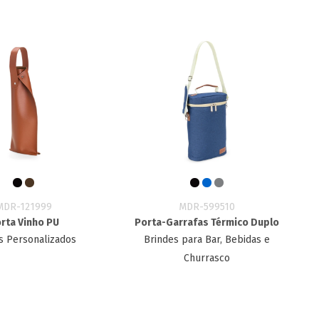
MDR-121999
MDR-599510
rta Vinho PU
Porta-Garrafas Térmico Duplo
s Personalizados
Brindes para Bar, Bebidas e
Churrasco