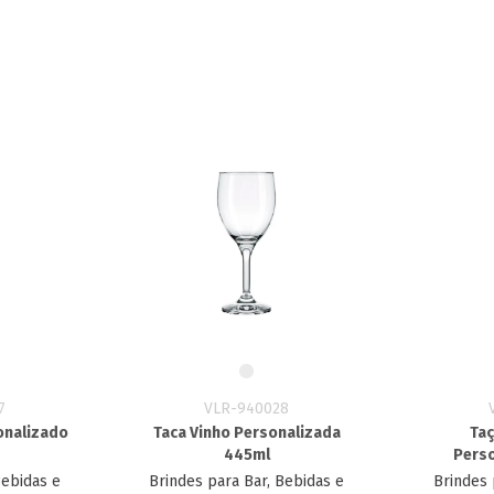
7
VLR-940028
onalizado
Taca Vinho Personalizada​
Ta
445ml
Perso
Bebidas e
Brindes para Bar, Bebidas e
Brindes 