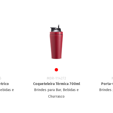
5
MDR-114272
étrico
Coqueteleira Térmica 700ml
Porta-
Bebidas e
Brindes para Bar, Bebidas e
Brindes 
Churrasco