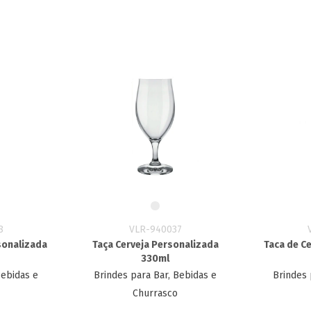
8
VLR-940037
sonalizada
Taça Cerveja Personalizada​
Taca de C
330ml
Bebidas e
Brindes para Bar, Bebidas e
Brindes 
Churrasco