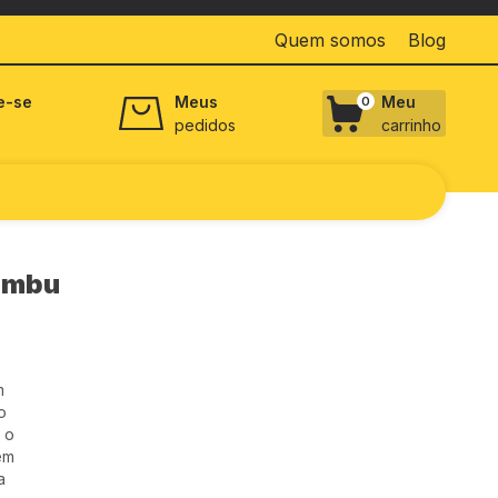
Quem somos
Blog
e-se
Meus
Meu
0
pedidos
carrinho
Bambu
m
o
 o
êm
a