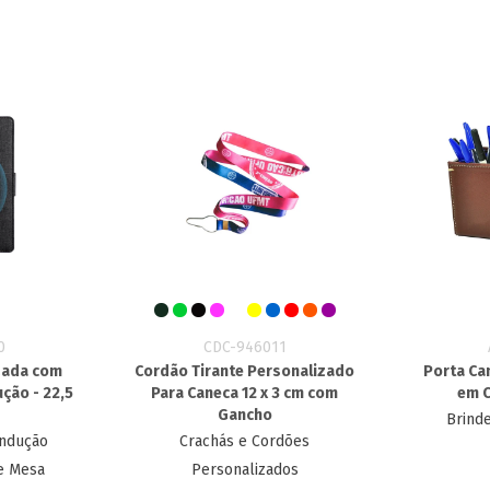
0
CDC-946011
zada com
Cordão Tirante Personalizado
Porta Ca
ção - 22,5
Para Caneca 12 x 3 cm com
em C
Gancho
Brinde
Indução
Crachás e Cordões
e Mesa
Personalizados