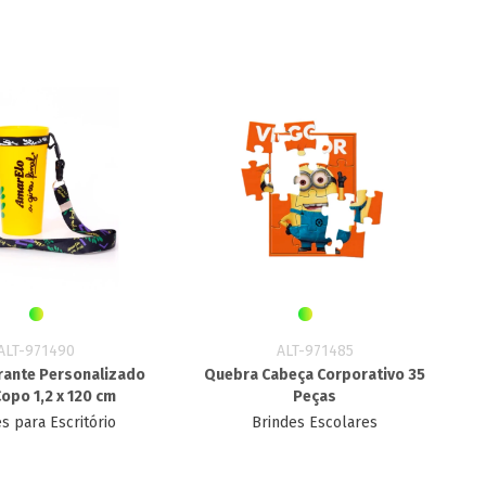
ALT-971490
ALT-971485
rante Personalizado
Quebra Cabeça Corporativo 35
opo 1,2 x 120 cm
Peças
s para Escritório
Brindes Escolares