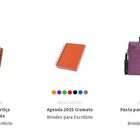
9
MDR-148781
rtiça
Agenda 2025 Cromato
Pasta pa
ada
Brindes para Escritório
ritório
Brinde