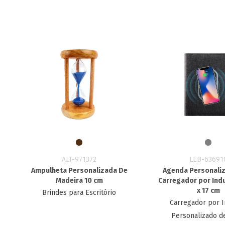
LEB-63691
ALT-971372
Agenda Personali
Ampulheta Personalizada De
Carregador por Indu
Madeira 10 cm
x 17 cm
Brindes para Escritório
Carregador por 
Personalizado d