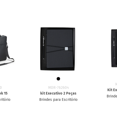
0
MDR-762604
Kit E
k 15
kit Executivo 2 Peças
Brinde
ritório
Brindes para Escritório