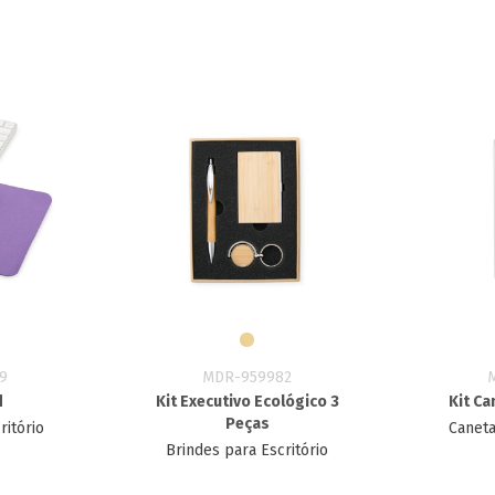
9
MDR-959982
d
Kit Executivo Ecológico 3
Kit Ca
Peças
ritório
Caneta
Brindes para Escritório