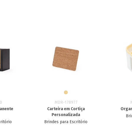
0
MDR-178977
manente
Carteira em Cortiça
Organ
Personalizada
Bri
ritório
Brindes para Escritório