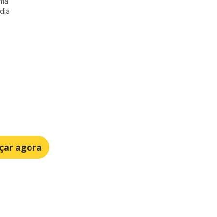
Uma
dia
çar agora