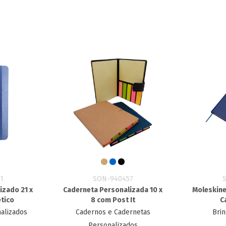
1
SON-940457
izado 21 x
Caderneta Personalizada 10 x
Moleskine
ético
8 com Post It
C
alizados
Cadernos e Cadernetas
Brin
Personalizados