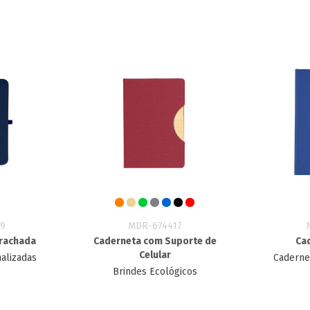
9
MDR-674417
rachada
Caderneta com Suporte de
Ca
Celular
alizadas
Caderne
Brindes Ecológicos