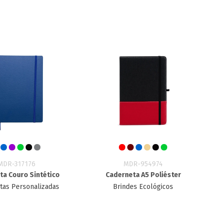
MDR-317176
MDR-954974
ta Couro Sintético
Caderneta A5 Poliéster
tas Personalizadas
Brindes Ecológicos