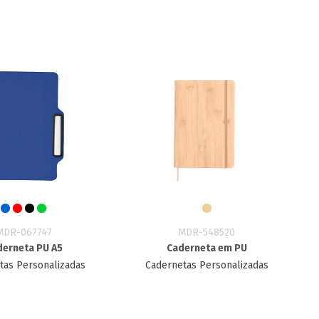
MDR-067747
MDR-548520
derneta PU A5
Caderneta em PU
tas Personalizadas
Cadernetas Personalizadas