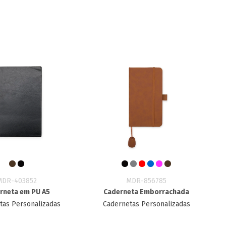
MDR-403852
MDR-856785
rneta em PU A5
Caderneta Emborrachada
tas Personalizadas
Cadernetas Personalizadas