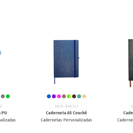
9
MDR-896743
m PU
Caderneta A5 Couchê
Cade
alizadas
Cadernetas Personalizadas
Caderne