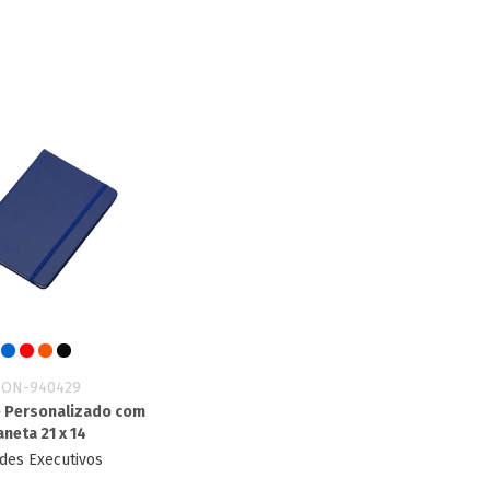
SON-940429
 Personalizado com
aneta 21 x 14
des Executivos