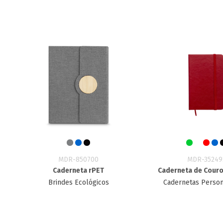
MDR-850700
MDR-35249
Caderneta rPET
Caderneta de Couro
Brindes Ecológicos
Cadernetas Person