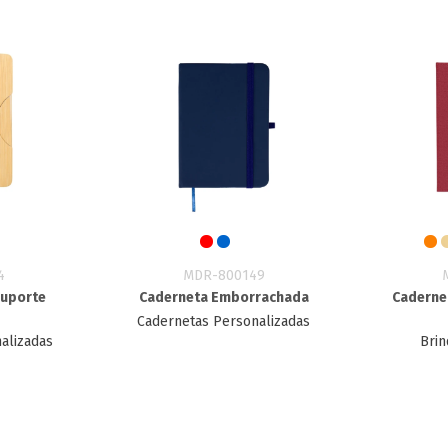
4
MDR-800149
Suporte
Caderneta Emborrachada
Caderne
Cadernetas Personalizadas
alizadas
Brin