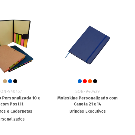
SON-940457
SON-940429
 Personalizada 10 x
Moleskine Personalizado com
 com Post It
Caneta 21 x 14
nos e Cadernetas
Brindes Executivos
rsonalizados