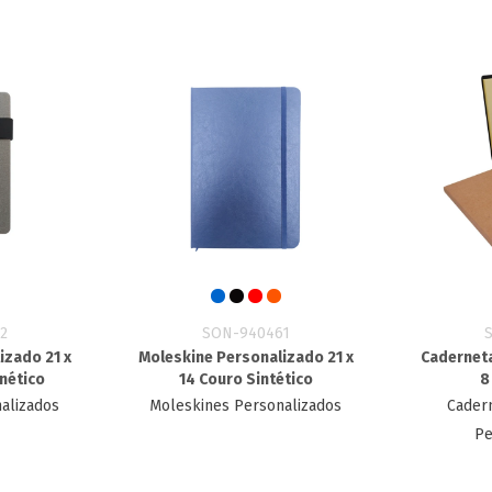
2
SON-940461
izado 21 x
Moleskine Personalizado 21 x
Caderneta
nético
14 Couro Sintético
8
alizados
Moleskines Personalizados
Cader
Pe