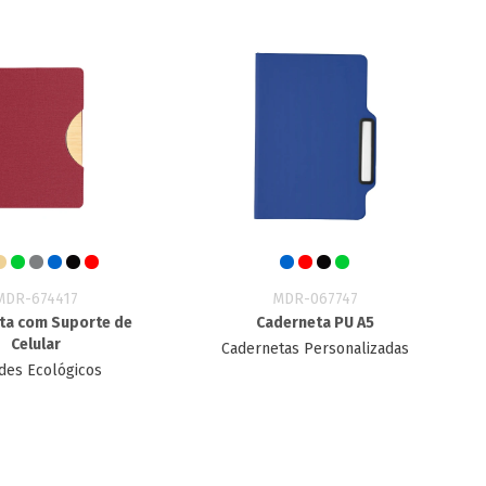
MDR-674417
MDR-067747
ta com Suporte de
Caderneta PU A5
Celular
Cadernetas Personalizadas
des Ecológicos