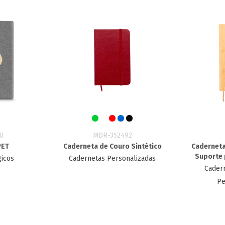
0
MDR-352492
PET
Caderneta de Couro Sintético
Caderneta
Suporte 
gicos
Cadernetas Personalizadas
Cader
Pe