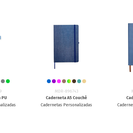
9
MDR-896743
m PU
Caderneta A5 Couchê
Cad
alizadas
Cadernetas Personalizadas
Caderne