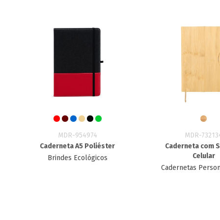
MDR-954974
MDR-73213
Caderneta A5 Poliéster
Caderneta com 
Celular
Brindes Ecológicos
Cadernetas Person