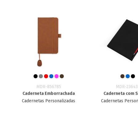
MDR-856785
MDR-23643
Caderneta Emborrachada
Caderneta com 
Cadernetas Personalizadas
Cadernetas Person