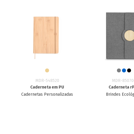
MDR-548520
MDR-85070
Caderneta em PU
Caderneta r
Cadernetas Personalizadas
Brindes Ecoló