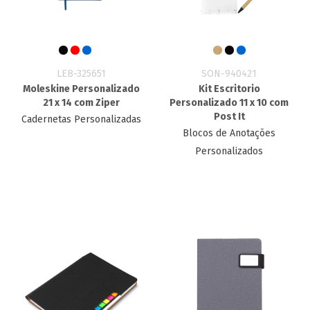
LEB-325651
SON-940421
Moleskine Personalizado
Kit Escritorio
21 x 14 com Ziper
Personalizado​ 11 x 10 com
Post It
Cadernetas Personalizadas
Blocos de Anotações
Personalizados