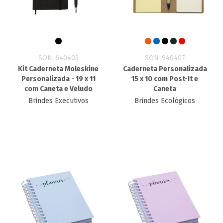
SON-640403
SON-940407
Kit Caderneta Moleskine
Caderneta Personalizada
Personalizada​ - 19 x 11
15 x 10 com Post-It e
com Caneta e Veludo
Caneta
Brindes Executivos
Brindes Ecológicos