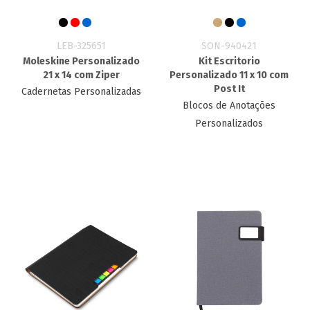
LEB-325651
SON-940421
Moleskine Personalizado
Kit Escritorio
21 x 14 com Ziper
Personalizado​ 11 x 10 com
Post It
Cadernetas Personalizadas
Blocos de Anotações
Personalizados