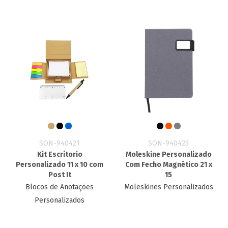
SON-940421
SON-940423
Kit Escritorio
Moleskine Personalizado
Personalizado​ 11 x 10 com
Com Fecho Magnético 21 x
Post It
15
Blocos de Anotações
Moleskines Personalizados
Personalizados