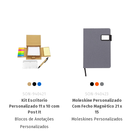
SON-940421
SON-940423
Kit Escritorio
Moleskine Personalizado
Personalizado​ 11 x 10 com
Com Fecho Magnético 21 x
Post It
15
Blocos de Anotações
Moleskines Personalizados
Personalizados