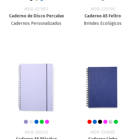
MDR-921851
MDR-370190
Caderno de Disco Percalux
Caderno A5 Feltro
Cadernos Personalizados
Brindes Ecológicos
MDR-305412
MDR-559685