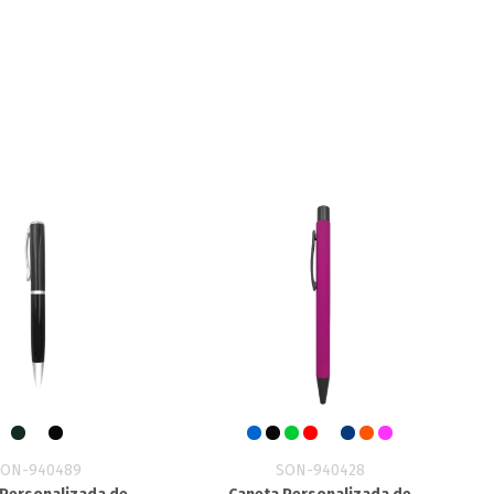
SON-940489
SON-940428