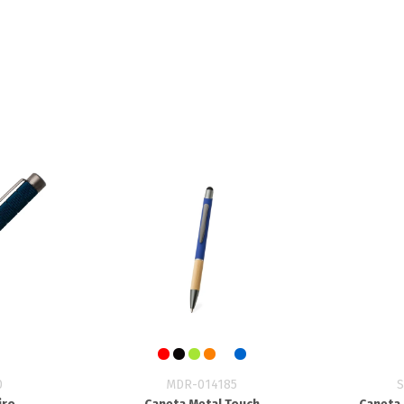
0
MDR-014185