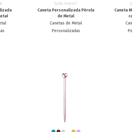
8
SON-940417
lizada
Caneta Personalizada Pérola
Caneta M
etal
de Metal
c
etal
Canetas de Metal
Can
das
Personalizadas
Pe