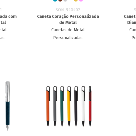
1
SON-940402
zada com
Caneta Coração Personalizada
Canet
tal
de Metal
Dia
etal
Canetas de Metal
Can
das
Personalizadas
Pe