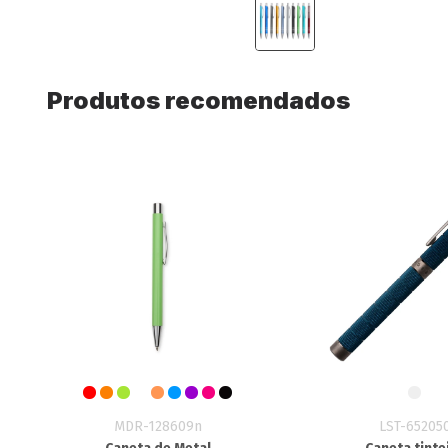
Produtos recomendados
MDR-128609n
LST-65205