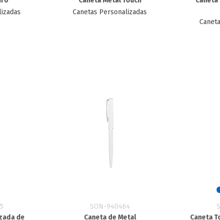
iro
Caneta Metal Touch
Caneta
lizadas
Canetas Personalizadas
Caneta
5
SON-940464
zada de
Caneta de Metal
Caneta T