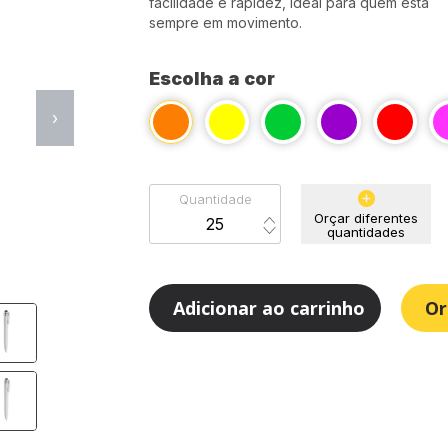
facilidade e rapidez, ideal para quem está
sempre em movimento.
Escolha a cor
›
Quantidade
Orçar diferentes
quantidades
Adicionar ao carrinho
Or