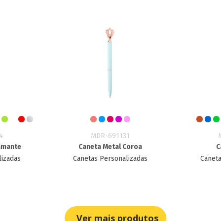
4
MDR-691131
amante
Caneta Metal Coroa
C
lizadas
Canetas Personalizadas
Caneta
Ver mais produtos