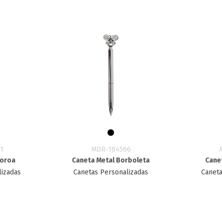
1
MDR-184566
Coroa
Caneta Metal Borboleta
Cane
lizadas
Canetas Personalizadas
Caneta