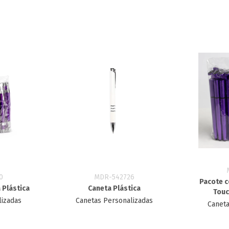
0
MDR-542726
Pacote c
 Plástica
Caneta Plástica
Touc
lizadas
Canetas Personalizadas
Caneta