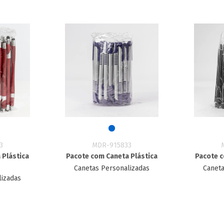
3
MDR-915833
 Plástica
Pacote com Caneta Plástica
Pacote c
Canetas Personalizadas
Caneta
lizadas