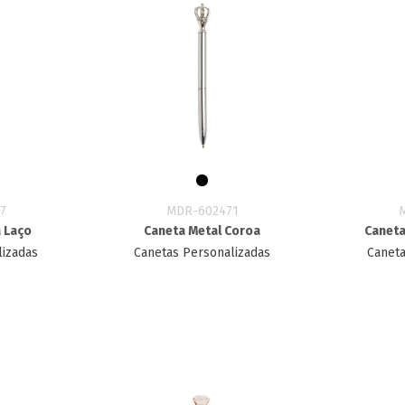
7
MDR-602471
a Laço
Caneta Metal Coroa
Caneta
lizadas
Canetas Personalizadas
Caneta