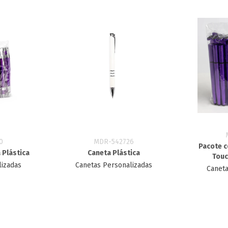
0
MDR-542726
Pacote c
 Plástica
Caneta Plástica
Touc
lizadas
Canetas Personalizadas
Caneta