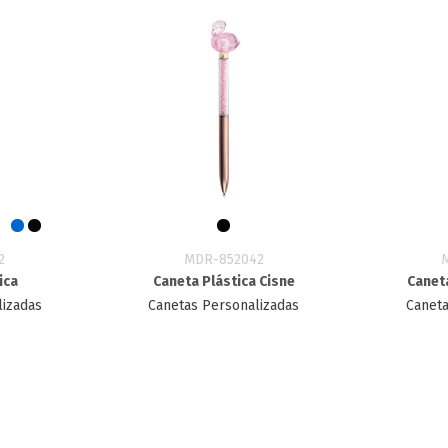
2
MDR-852042
ica
Caneta Plástica Cisne
Caneta
lizadas
Canetas Personalizadas
Caneta