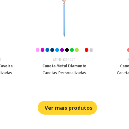
7
MDR-056274
Caveira
Caneta Metal Diamante
Cane
lizadas
Canetas Personalizadas
Caneta
Ver mais produtos