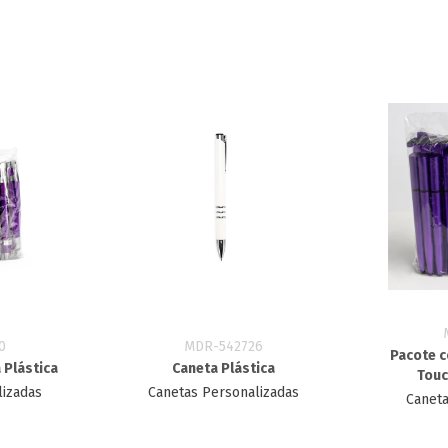
0
MDR-542726
Pacote c
 Plástica
Caneta Plástica
Touc
lizadas
Canetas Personalizadas
Caneta