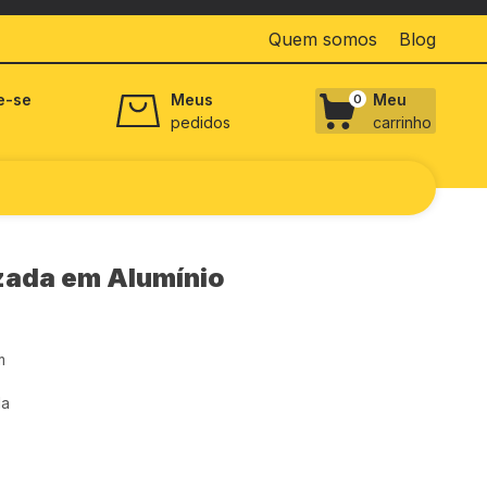
Quem somos
Blog
e-se
Meus
Meu
0
pedidos
carrinho
zada em Alumínio
m
da