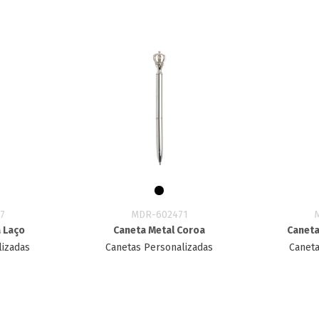
7
MDR-602471
a Laço
Caneta Metal Coroa
Caneta
lizadas
Canetas Personalizadas
Caneta