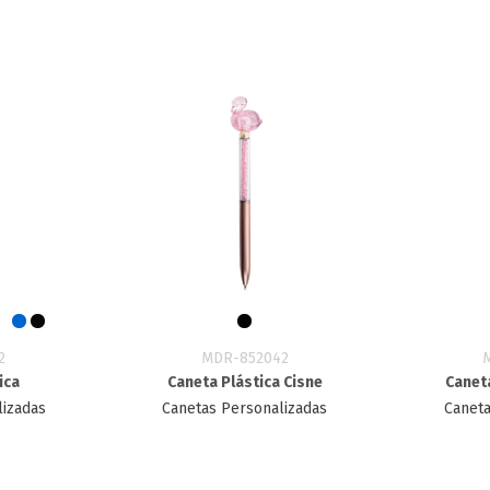
2
MDR-852042
ica
Caneta Plástica Cisne
Caneta
lizadas
Canetas Personalizadas
Caneta