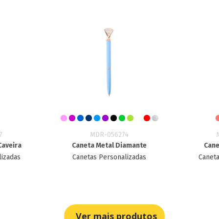
7
MDR-056274
Caveira
Caneta Metal Diamante
Cane
lizadas
Canetas Personalizadas
Caneta
Ver mais produtos