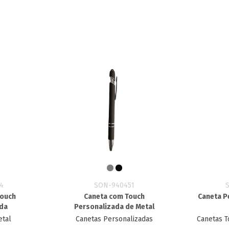
4
SON-940451
Touch
Caneta com Touch
Caneta P
ada
Personalizada de Metal
etal
Canetas Personalizadas
Canetas T