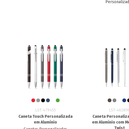
Personaliza
LST-479455
LST-46289
Caneta Touch Personalizada
Caneta Personaliz
em Alumínio
em Alumínio com 
Twist