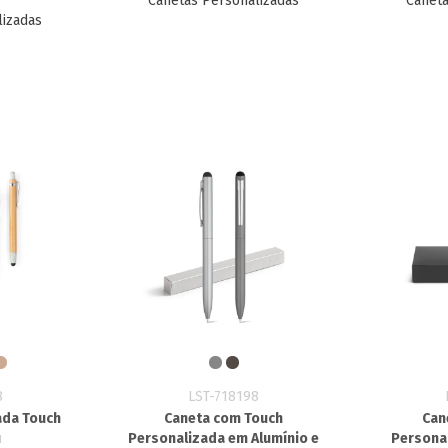
Canetas Personalizadas
Caneta
lizadas
8
LST-718198
ada Touch
Caneta com Touch
Can
u
Personalizada em Alumínio e
Persona