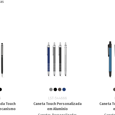
das
6
LST-544666
ada Touch
Caneta Touch Personalizada
Caneta T
Mecanismo
em Alumínio