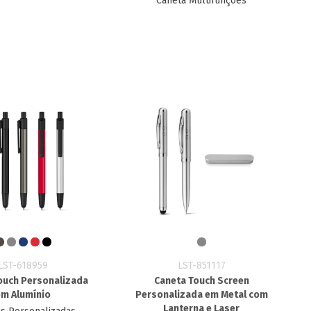
Caneta Multifunções
LST-618959
LST-851117
ouch Personalizada
Caneta Touch Screen
em Alumínio
Personalizada em Metal com
Lanterna e Laser