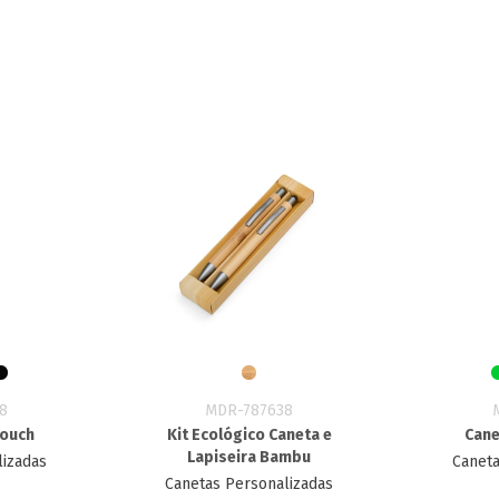
8
MDR-787638
Touch
Kit Ecológico Caneta e
Cane
Lapiseira Bambu
lizadas
Caneta
Canetas Personalizadas