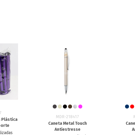
7
MDR-218417
 Plástica
Caneta Metal Touch
Cane
porte
Antiestresse
A
lizadas