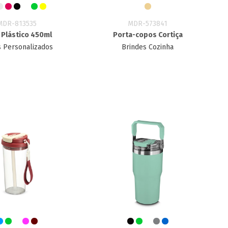
MDR-813535
MDR-573841
 Plástico 450ml
Porta-copos Cortiça
 Personalizados
Brindes Cozinha