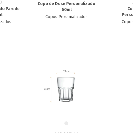
3
Copo de Dose Personalizado
ado Parede
Co
60ml
ml
Perso
Copos Personalizados
izados
Copos