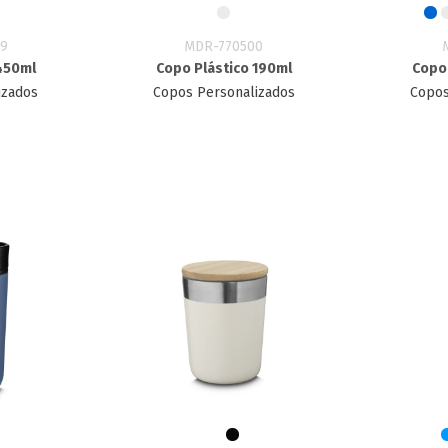
9
MDR-770500
450ml
Copo Plástico 190ml
Copo
izados
Copos Personalizados
Copos