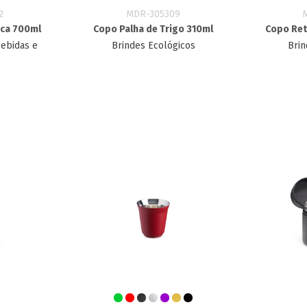
2
MDR-305309
ica 700ml
Copo Palha de Trigo 310ml
Copo Retr
Bebidas e
Brindes Ecológicos
Brin