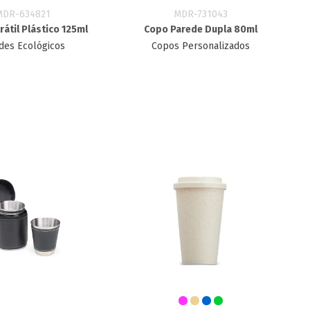
MDR-634821
MDR-731043
átil Plástico 125ml
Copo Parede Dupla 80ml
des Ecológicos
Copos Personalizados