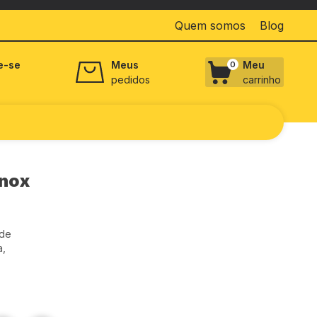
Quem somos
Blog
e-se
Meus
Meu
0
pedidos
carrinho
Inox
ode
a,