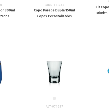
8
MDR-113733
Kit Copo
dor 300ml
Copo Parede Dupla 150ml
Brindes 
izados
Copos Personalizados
ALT-971987