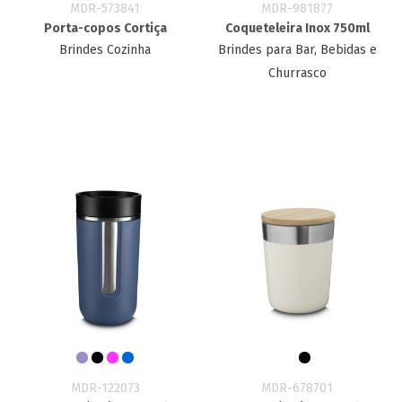
MDR-573841
MDR-981877
Porta-copos Cortiça
Coqueteleira Inox 750ml
Brindes Cozinha
Brindes para Bar, Bebidas e
Churrasco
MDR-122073
MDR-678701