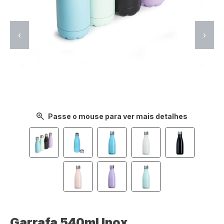
‹
›
Passe o mouse para ver mais detalhes
Garrafa 540ml Inox