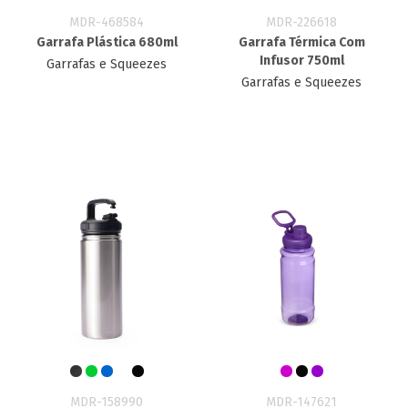
MDR-468584
MDR-226618
Garrafa Plástica 680ml
Garrafa Térmica Com
Infusor 750ml
Garrafas e Squeezes
Garrafas e Squeezes
MDR-158990
MDR-147621