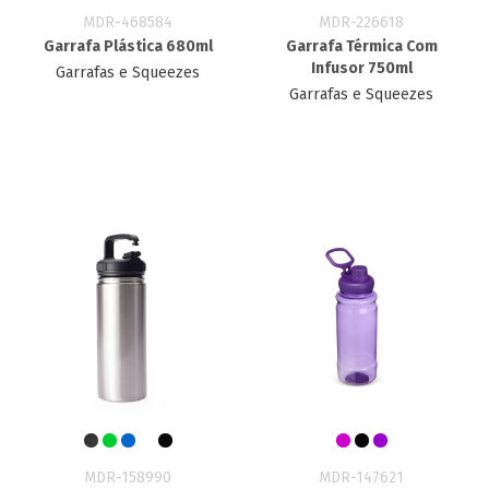
MDR-468584
MDR-226618
Garrafa Plástica 680ml
Garrafa Térmica Com
Infusor 750ml
Garrafas e Squeezes
Garrafas e Squeezes
MDR-158990
MDR-147621