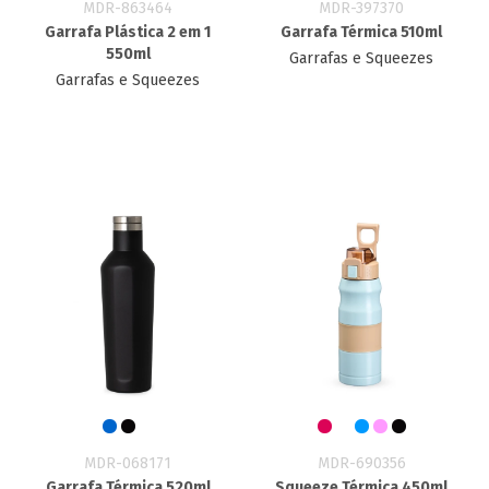
MDR-863464
MDR-397370
Garrafa Plástica 2 em 1
Garrafa Térmica 510ml
550ml
Garrafas e Squeezes
Garrafas e Squeezes
MDR-068171
MDR-690356
Garrafa Térmica 520ml
Squeeze Térmica 450ml