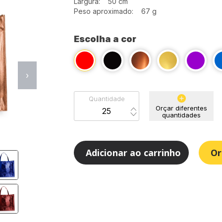
Largura: 50 cm
Peso aproximado: 67 g
Escolha a cor
›
Quantidade
Orçar diferentes
quantidades
Adicionar ao carrinho
Or