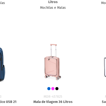
Litros
alas
Moc
Mochilas e Malas
3
MDR-457825
tico USB 21
Mala de Viagem 36 Litros
Sa