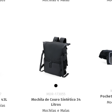
rsos
Mochilas e Malas
Moc
7
MDR-173055
Pochet
 43L
Mochila de Couro Sintético 34
Moc
Litros
alas
Mochilas e Malas