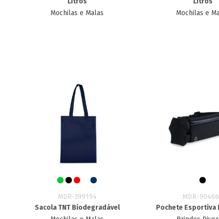
Litros
Litros
Mochilas e Malas
Mochilas e M
MDR-399194
MDR-90466
Sacola TNT Biodegradável
Pochete Esportiva