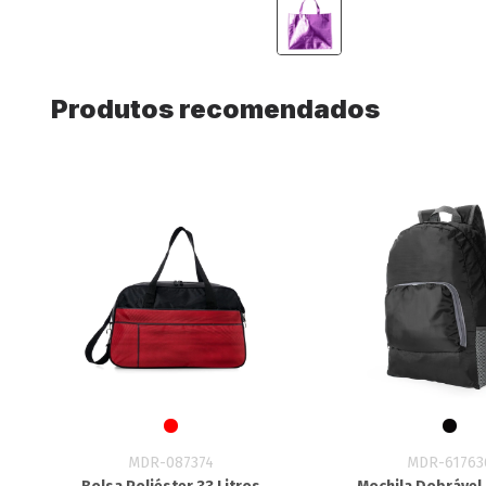
Produtos recomendados
MDR-087374
MDR-61763