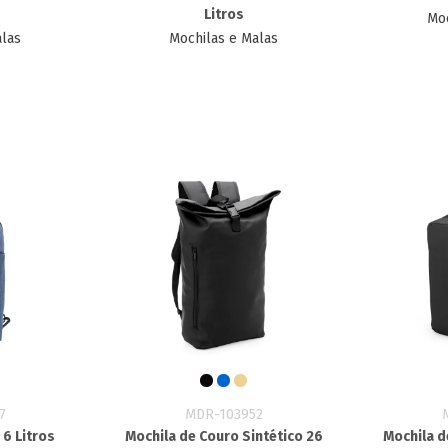
Litros
Moc
alas
Mochilas e Malas
7
MDR-103952
6 Litros
Mochila de Couro Sintético 26
Mochila d