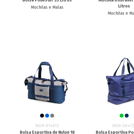
Bolsa Poliéster 33 Litros
Mochila Dobrável 
Litros
Mochilas e Malas
Mochilas e M
MDR-014613
MDR-06472
Bolsa Esportiva de Nylon 18
Bolsa Esportiva Po