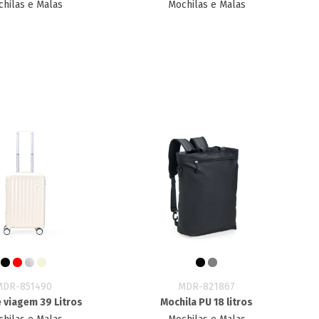
hilas e Malas
Mochilas e Malas
MDR-851490
MDR-821867
 viagem 39 Litros
Mochila PU 18 litros