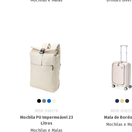
Mochilas e Malas
Brindes Dive
MDR-936179
MDR-63823
Mochila PU Impermeável 23
Mala de Bordo
Litros
Mochilas e M
Mochilas e Malas