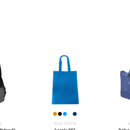
6
MDR-523578