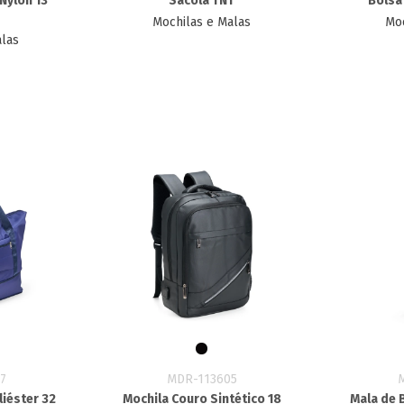
Nylon 13
Sacola TNT
Bolsa 
Mochilas e Malas
Moc
alas
7
MDR-113605
liéster 32
Mochila Couro Sintético 18
Mala de 