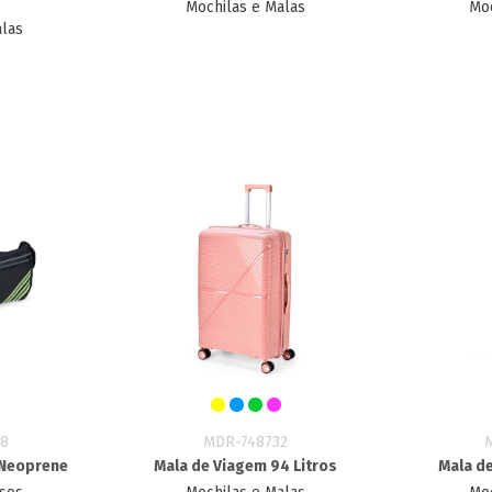
Mochilas e Malas
Moc
alas
8
MDR-748732
 Neoprene
Mala de Viagem 94 Litros
Mala de