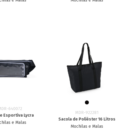
hilas e Malas
Mochilas e Malas
MDR-640072
MDR-922281
e Esportiva Lycra
Sacola de Poliéster 16 Litros
hilas e Malas
Mochilas e Malas