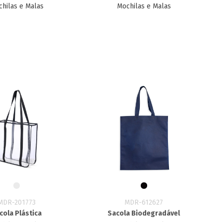
hilas e Malas
Mochilas e Malas
MDR-201773
MDR-612627
cola Plástica
Sacola Biodegradável