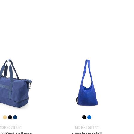
MDR-678841
MDR-468123