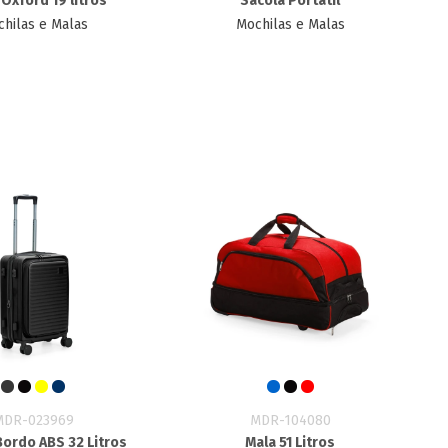
Oxford 19 litros
Sacola Portátil
hilas e Malas
Mochilas e Malas
MDR-023969
MDR-104080
Bordo ABS 32 Litros
Mala 51 Litros