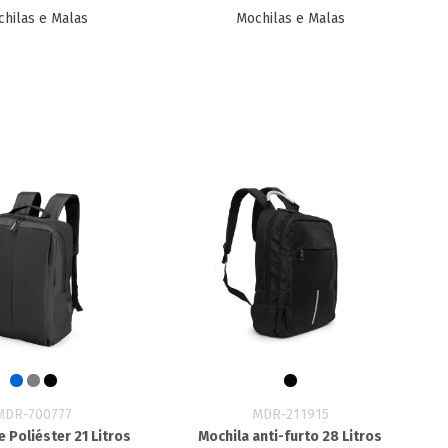
hilas e Malas
Mochilas e Malas
MDR-700777
MDR-211915
e Poliéster 21 Litros
Mochila anti-furto 28 Litros