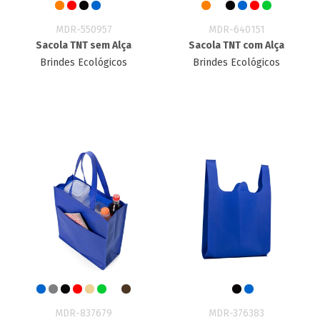
MDR-550957
MDR-640151
Sacola TNT sem Alça
Sacola TNT com Alça
Brindes Ecológicos
Brindes Ecológicos
MDR-837679
MDR-376383