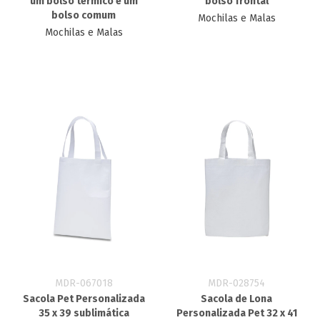
um bolso térmico e um
bolso frontal
bolso comum
Mochilas e Malas
Mochilas e Malas
MDR-067018
MDR-028754
Sacola Pet Personalizada
Sacola de Lona
35 x 39 sublimática
Personalizada Pet 32 x 41