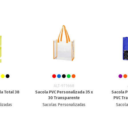
2
ALT-971668
a Total 38
Sacola PVC Personalizada 35 x
Sacola P
30 Transparente
PVC Tra
lizadas
Sacolas Personalizadas
Sacola