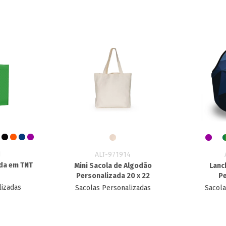
1
ALT-971914
da em TNT
Mini Sacola de Algodão
Lanc
Personalizada 20 x 22
Pe
lizadas
Sacolas Personalizadas
Sacola