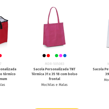
7
MDR-505083
sonalizada
Sacola Personalizada TNT
Sacola Pe
so térmico
Térmica 31 x 35 18 com bolso
39
omum
frontal
Moc
alas
Mochilas e Malas