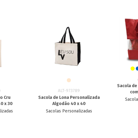
Sacola de
0
ALT-973789
com
o Cru
Sacola de Lona Personalizada
Sacola
0 x 30
Algodão 40 x 40
lizadas
Sacolas Personalizadas