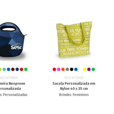
ALT-971869
FCS-911900
heira Neoprene
Sacola Personalizada em
rsonalizada
Nylon 40 x 35 cm
s Personalizadas
Brindes Femininos