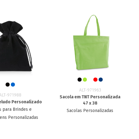
ALT-971963
ALT-971988
Sacola em TNT Personalizada
eludo Personalizado
47 x 38
s para Brindes e
Sacolas Personalizadas
ens Personalizadas