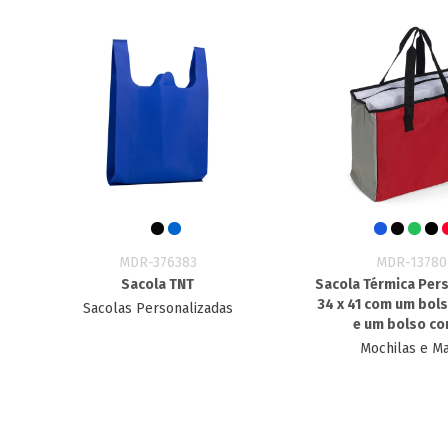
MDR-376383
MDR-13780
Sacola TNT
Sacola Térmica Per
34 x 41 com um bol
Sacolas Personalizadas
e um bolso c
Mochilas e M