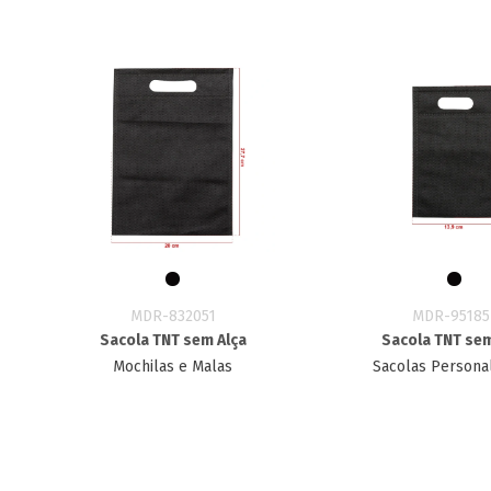
MDR-832051
MDR-95185
Sacola TNT sem Alça
Sacola TNT sem
Mochilas e Malas
Sacolas Persona