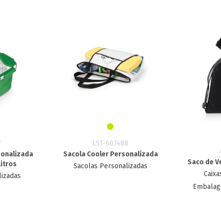
7
LST-607488
sonalizada
Sacola Cooler Personalizada
Saco de V
Litros
Sacolas Personalizadas
Caixa
lizadas
Embalag