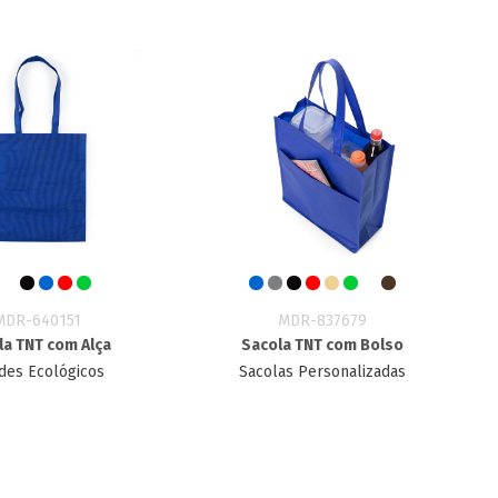
MDR-640151
MDR-837679
la TNT com Alça
Sacola TNT com Bolso
des Ecológicos
Sacolas Personalizadas