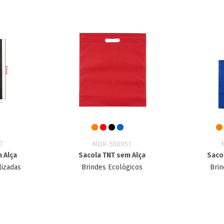
7
MDR-550957
 Alça
Sacola TNT sem Alça
Saco
lizadas
Brindes Ecológicos
Brin